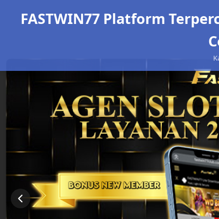
FASTWIN77 Platform Terper
C
K