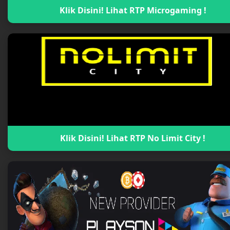
Klik Disini! Lihat RTP Microgaming !
Klik Disini! Lihat RTP No Limit City !