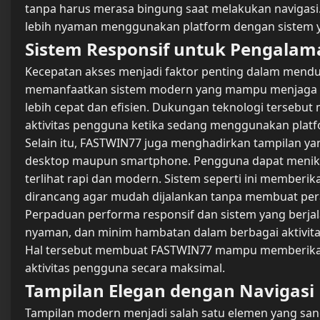
tanpa harus merasa bingung saat melakukan navigasi
lebih nyaman menggunakan platform dengan sistem ya
Sistem Responsif untuk Pengala
Kecepatan akses menjadi faktor penting dalam mendu
memanfaatkan sistem modern yang mampu menjaga pe
lebih cepat dan efisien. Dukungan teknologi terse
aktivitas pengguna ketika sedang menggunakan plat
Selain itu, FASTWIN77 juga menghadirkan tampilan ya
desktop maupun smartphone. Pengguna dapat menikma
terlihat rapi dan modern. Sistem seperti ini memberi
dirancang agar mudah dijalankan tanpa membuat pera
Perpaduan performa responsif dan sistem yang berja
nyaman, dan minim hambatan dalam berbagai aktivita
Hal tersebut membuat FASTWIN77 mampu memberikan 
aktivitas pengguna secara maksimal.
Tampilan Elegan dengan Navigasi 
Tampilan modern menjadi salah satu elemen yang san