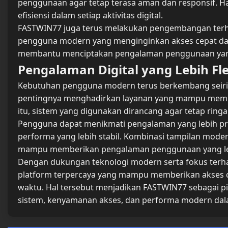
penggunaan agar tetap terasa aman dan responsif. H
efisiensi dalam setiap aktivitas digital.
FASTWIN77 juga terus melakukan pengembangan terh
pengguna modern yang menginginkan akses cepat dan 
membantu menciptakan pengalaman penggunaan yang 
Pengalaman Digital yang Lebih Fle
Kebutuhan pengguna modern terus berkembang seiring 
pentingnya menghadirkan layanan yang mampu member
itu, sistem yang digunakan dirancang agar tetap ring
Pengguna dapat menikmati pengalaman yang lebih pra
performa yang lebih stabil. Kombinasi tampilan mode
mampu memberikan pengalaman penggunaan yang leb
Dengan dukungan teknologi modern serta fokus ter
platform terpercaya yang mampu memberikan akses cep
waktu. Hal tersebut menjadikan FASTWIN77 sebagai p
sistem, kenyamanan akses, dan performa modern dala